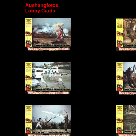
Aushangfotos,
Lobby Cards
xx