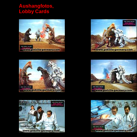
Aushangfotos,
Lobby Cards
xx