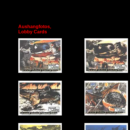
Aushangfotos,
Lobby Cards
xx